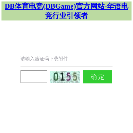
DB体育电竞(DBGame)官方网站-华语电
竞行业引领者
请输入验证码下载附件