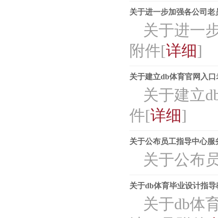
关于进一步加强各公司老
​关于进
附件[
详细
]
关于建立db体育官网入
关于建立d
件[
详细
]
关于公布员工指导中心服
关于公布员
关于db体育毕业设计指
​关于db