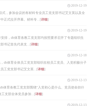
2019-12-19
入党宣誓仪式，参加会议的有材科专业员工党支部书记艾文英以及全
正式拉开序幕。材科专...[
详细
]
2019-12-19
工作安排，db体育各教工党支部均按照要求召开了专题组织生
记首先代表支...[
详细
]
2019-12-18
日晚，db体育全体员工党支部组织在校员工党员、入党积极分子
党支部书记艾文英...[
详细
]
2019-12-13
db体育各教工党支部围绕“入党初心是什么、党员使命担什
支部全体党员参加...[
详细
]
2019-12-13