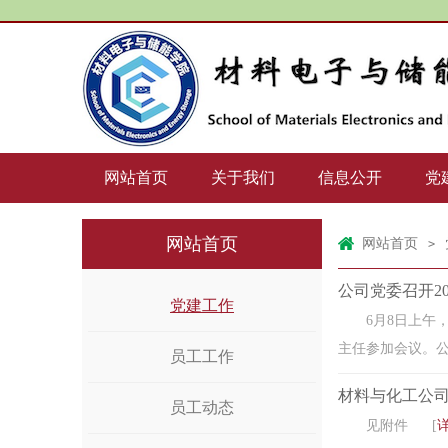
网站首页
关于我们
信息公开
党
网站首页
网站首页
>
公司党委召开2
党建工作
6月8日上午
主任参加会议。公
员工工作
材料与化工公司
员工动态
​见附件 [