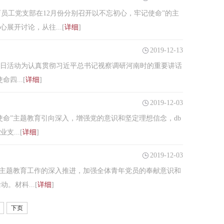
育员工党支部在12月份分别召开以不忘初心，牢记使命”的主
开讨论，从往...[
详细
]
2019-12-13
题党日活动为认真贯彻习近平总书记视察调研河南时的重要讲话
四...[
详细
]
2019-12-03
记使命”主题教育引向深入，增强党的意识和坚定理想信念，db
...[
详细
]
2019-12-03
命”主题教育工作的深入推进，加强全体青年党员的奉献意识和
材科...[
详细
]
下页