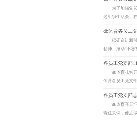
​为了加强党
题组织生活会。在
db体育各员工
​砥砺奋进新
精神，推动“不忘
各员工党支部1
​db体育扎
体育各员工党支部2
各员工党支部
db体育开展
责任意识，使之做