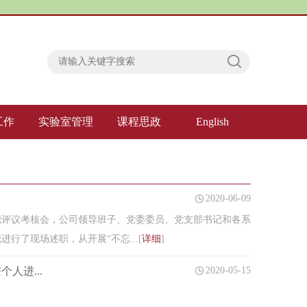
工作
实验室管理
课程思政
English
2020-06-09
记述职评议考核会，公司领导班子、党委委员、党支部书记和各系
了现场述职，从开展“不忘...[
详细
]
人进...
2020-05-15