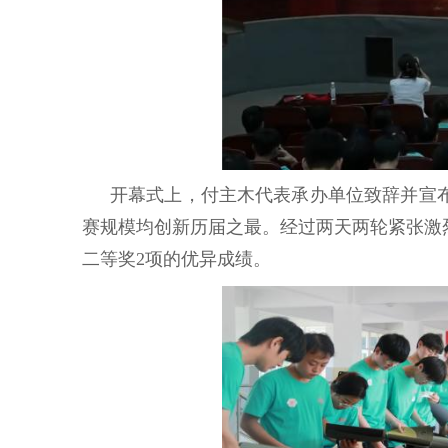
开幕式上，付主木代表承办单位致辞并宣布
赛规模均创新历届之最。经过两天两轮紧张激烈
二等奖2项的优异成绩。