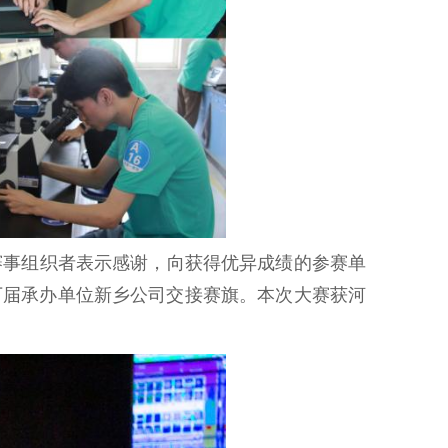
赛事组织者表示感谢，向获得优异成绩的参赛单
下届承办单位新乡公司交接赛旗。本次大赛获河