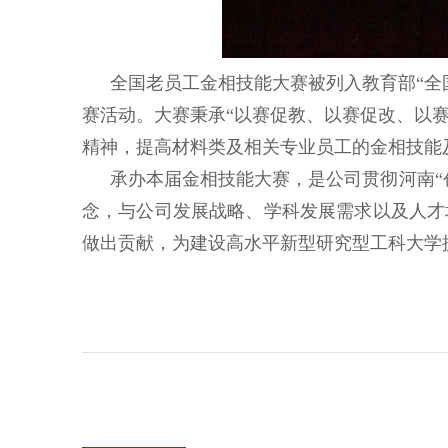
全国老员工金相技能大赛被列入教育部“全
赛活动。大赛秉承“以赛促教、以赛促改、以
精神，提高材料类及相关专业员工的金相技能
承办本届金相技能大赛，是公司贯彻河南“
念，与公司发展战略、学科发展需求以及人才
做出贡献，为建设高水平新型研究型工科大学提