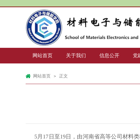
网站首页
关于我们
信息公开
党
网站首页
正文
>
5月17日至19日，由河南省高等公司材