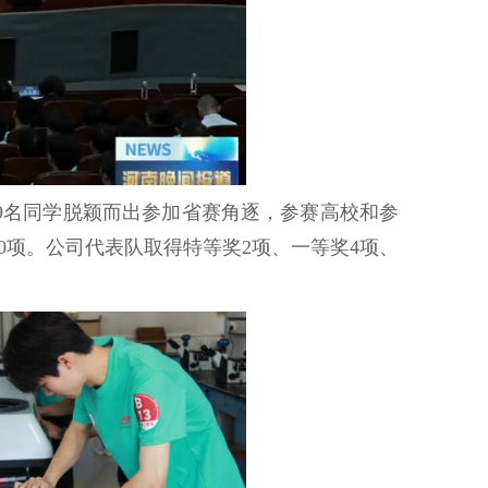
79名同学脱颖而出参加省赛角逐，参赛高校和参
0项。公司代表队取得特等奖2项、一等奖4项、