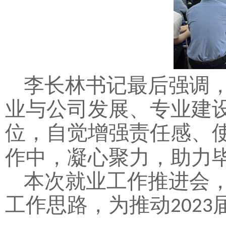
李长林书记最后强调
业与公司发展、专业建
位，自觉增强责任感、
作中，凝心聚力，助力
本次就业工作推进会
工作思路，为推动
2023