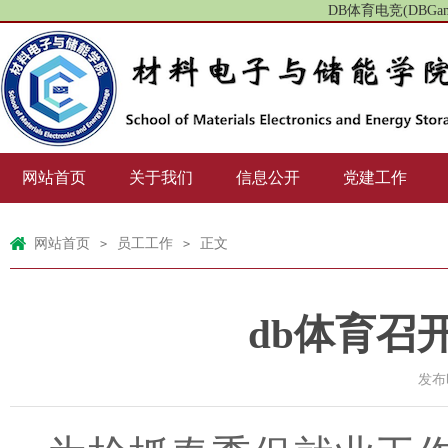
DB体育电竞(DBG
网站首页
关于我们
信息公开
党建工作
网站首页
员工工作
正文
>
>
db体育召
发布时