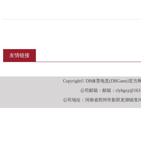
友情链接
Copyright© DB体育电竞(DBGame)官方
公司邮箱：邮箱：
clyhgxy@163
公司地址：河南省郑州市新郑龙湖镇淮河