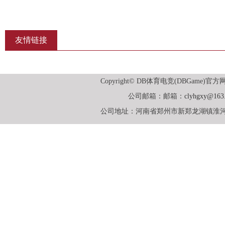
友情链接
Copyright© DB体育电竞(DBGame)官方
公司邮箱：邮箱：
clyhgxy@163
公司地址：河南省郑州市新郑龙湖镇淮河