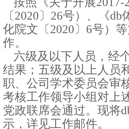
按照
《关于开展2017
〔2020〕26号）
、《db
化院文〔2020〕6号）
等
作。
六级及以下人员，经
结果；五级及以上人员
职、公司学术委员会审
考核工作领导小组对上
党政联席会通过。现将db体
示，详见工作邮件。