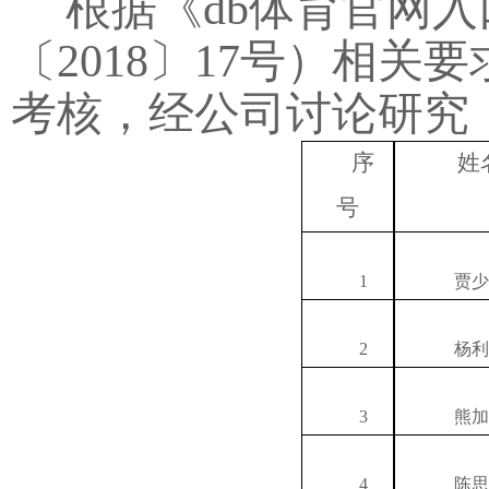
根据《db体育官网
〔
2018
〕
17
号）相关要
考核，经公司
讨论研究
序
姓
号
1
贾少
2
杨利
3
熊加
4
陈思