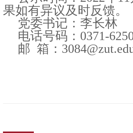
果如有异议及时反馈。
党委书记：李长林
电话号码：0371-6250
邮 箱：3084@zut.edu
中共db体育