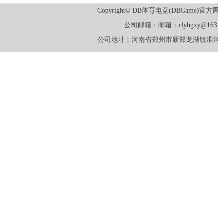
Copyright© DB体育电竞(DBGame)官方
公司邮箱：邮箱：
clyhgxy@163
公司地址：河南省郑州市新郑龙湖镇淮河