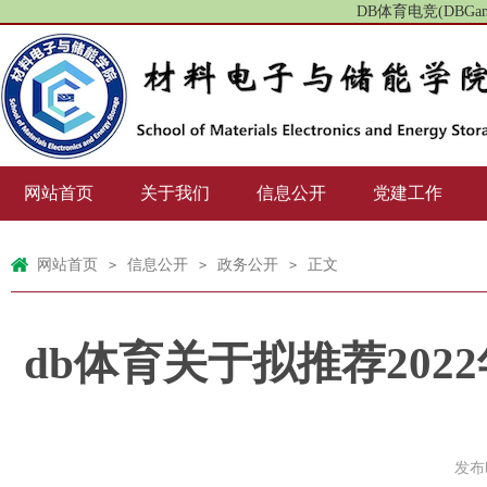
DB体育电竞(DBG
网站首页
关于我们
信息公开
党建工作
网站首页
信息公开
政务公开
正文
>
>
>
db体育关于拟推荐20
发布时