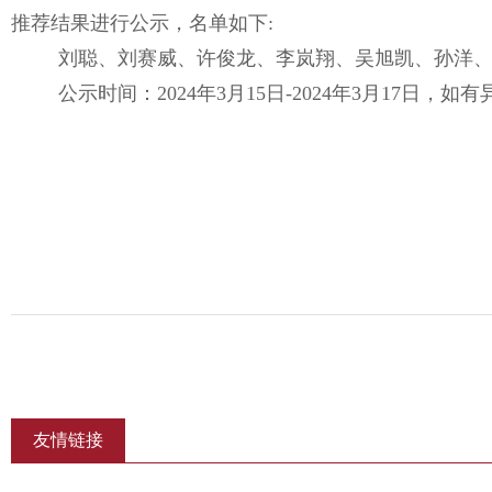
推荐结果进行公示，名单如下:
刘聪、刘赛威、许俊龙、李岚翔、
吴旭凯、孙
洋
公示时间：2024年3月15日-2024年3月17日，如
友情链接