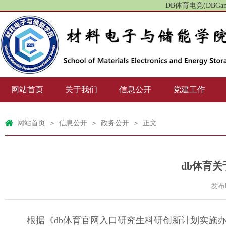
DB体育电竞(DBG
网站首页
关于我们
信息公开
党建工作
网站首页
信息公开
政务公开
正文
>
>
>
db体育
发布时
根据《db体育官网入口研究生科研创新计划实施办法