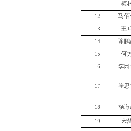
梅
11
马佰
12
王
13
陈鹏
14
何
15
16
李园
17
崔思
18
杨海
19
宋