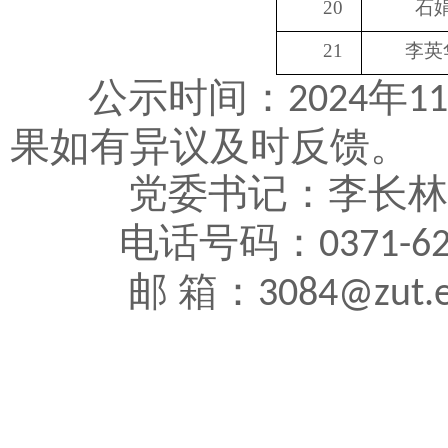
20
石
21
李英
公示时间：
年
2024
11
果如有异议及时反馈。
党委书记：李长林
电话号码：
0371-6
邮
箱：
3084@zut.