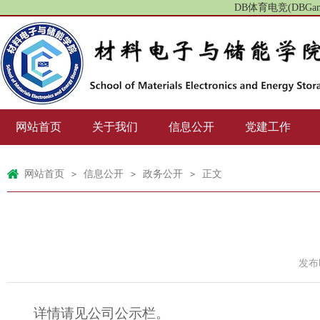
DB体育电竞(DBG
网站首页
关于我们
信息公开
党建工作
网站首页
信息公开
政务公开
正文
>
>
>
发布时
详情请见公司公示栏。