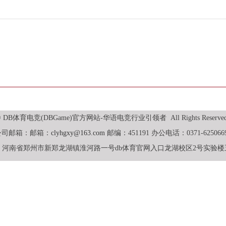
ht© DB体育电竞(DBGame)官方网站-华语电竞行业引领者 All Rights Reserv
公司邮箱：邮箱：
clyhgxy@163.com
邮编：451191 办公电话：0371-625066
河南省郑州市新郑龙湖镇淮河路一号db体育官网入口龙湖校区2号实验楼