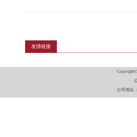
友情链接
Copyrig
公司地址：