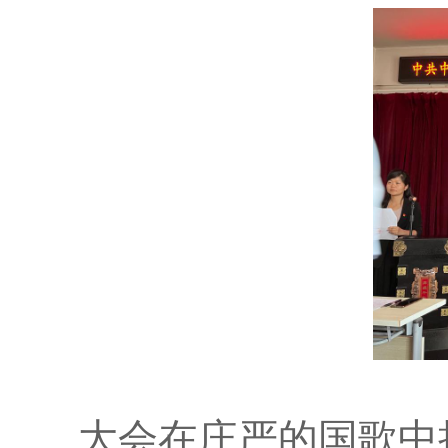
大会在庄严的国歌中