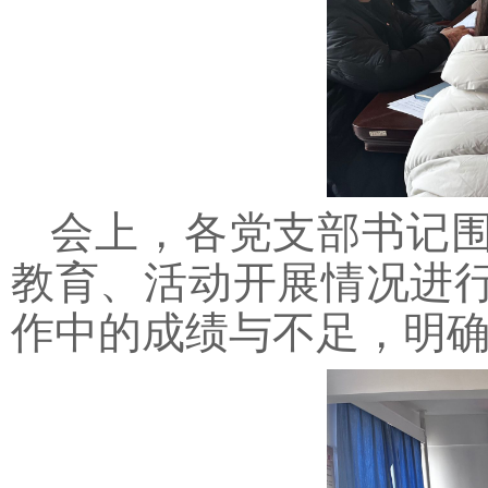
会上，各党支部书记
教育、活动开展情况进
作中的成绩与不足，明