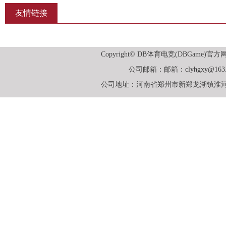
友情链接
Copyright© DB体育电竞(DBGame)官方
公司邮箱：邮箱：
clyhgxy@163
公司地址：河南省郑州市新郑龙湖镇淮河