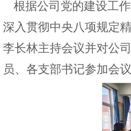
根据公司党的建设工作
深入贯彻中央八项规定
李长林主持会议并对公
员、各支部书记参加会