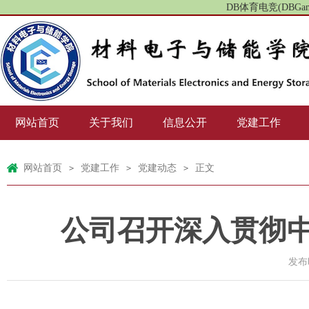
DB体育电竞(DBG
网站首页
关于我们
信息公开
党建工作
网站首页
党建工作
党建动态
正文
>
>
>
公司召开深入贯彻
发布时