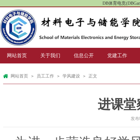
DB体育电竞(DBG
网站首页
关于我们
信息公开
党建工作
网站首页
员工工作
学风建设
正文
>
>
>
进课堂
发布时