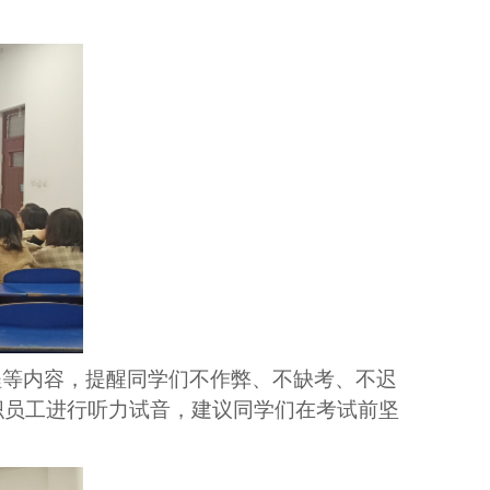
程
等内容，
提醒同学们不作弊、不缺考、不迟
织员工
进行听力试音
，
建议同学们在考试前坚