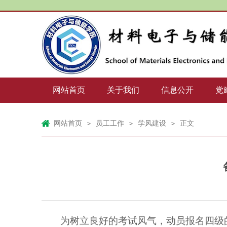
网站首页
关于我们
信息公开
党
网站首页
员工工作
学风建设
正文
>
>
>
为
树立良好的考试风气，动员报名四级