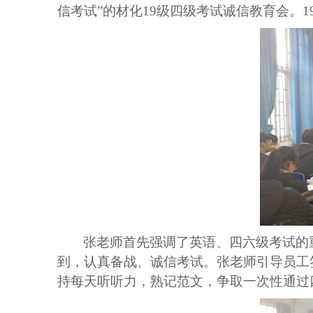
信考试”的材化19级四级考试诚信教育会。
张老师
首先强调了
英语、四六级考试的
到
，
认真备战、诚信考试
。张老师
引导员工
持每天听听力，熟记范文，争取一次性通过