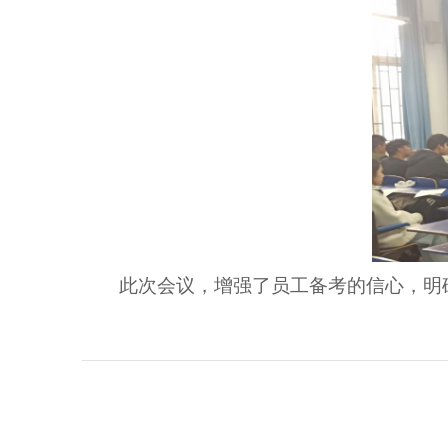
此次会议
，
增强了员工备考的信心，明