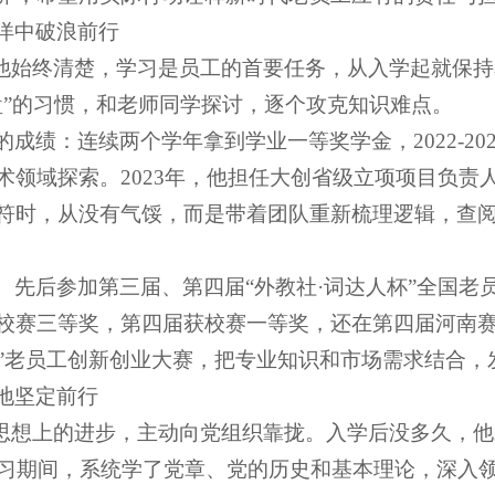
洋中破浪前行
”他始终清楚，学习是员工的首要任务，从入学起就保
盘”的习惯，和老师同学探讨，逐个攻克知识难点。
成绩：连续两个学年拿到学业一等奖学金，2022-20
术领域探索。2023年，他担任大创省级立项项目负责
符时，从没有气馁，而是带着团队重新梳理逻辑，查
。先后参加第三届、第四届“外教社·词达人杯”全国老
校赛三等奖，第四届获校赛一等奖，还在第四届河南
+”老员工创新创业大赛，把专业知识和市场需求结合
地坚定前行
重思想上的进步，主动向党组织靠拢。入学后没多久，
学习期间，系统学了党章、党的历史和基本理论，深入