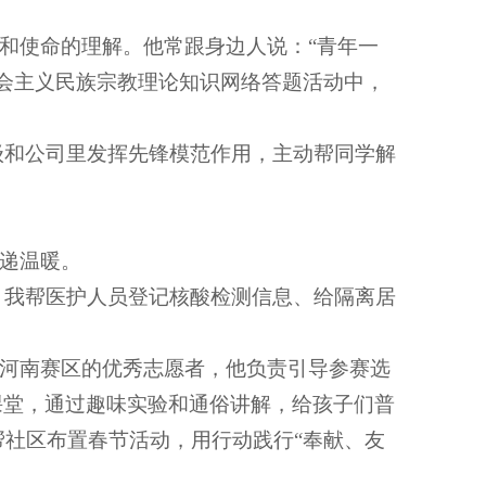
和使命的理解。他常跟身边人说：“青年一
社会主义民族宗教理论知识网络答题活动中，
级和公司里发挥先锋模范作用，主动帮同学解
传递温暖。
，我帮医护人员登记核酸检测信息、给隔离居
赛河南赛区的优秀志愿者，他负责引导参赛选
课堂，通过趣味实验和通俗讲解，给孩子们普
帮社区布置春节活动，用行动践行“奉献、友