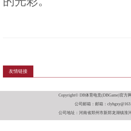
的光彩。
友情链接
Copyright© DB体育电竞(DBGame)官方
公司邮箱：邮箱：
clyhgxy@163
公司地址：河南省郑州市新郑龙湖镇淮河