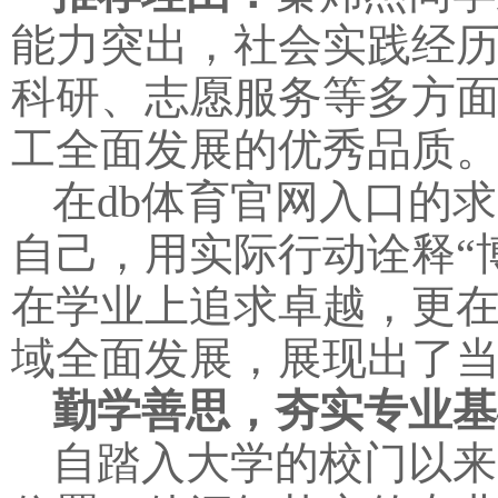
能力突出，社会实践经
科研、志愿服务等多方
工全面发展的优秀品质
在db体育官网入口的
自己，用实际行动诠释“
在学业上追求卓越，更
域全面发展，展现出了
勤学善思，夯实专业基
自踏入大学的校门以来