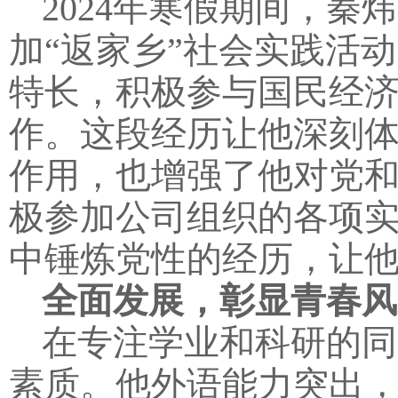
2024年寒假期间，
加“返家乡”社会实践活
特长，积极参与国民经
作。这段经历让他深刻
作用，也增强了他对党
极参加公司组织的各项
中锤炼党性的经历，让
全面发展，彰显青春风
在专注学业和科研的同
素质。他外语能力突出，