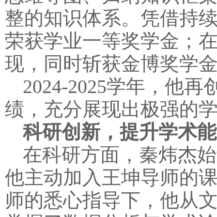
整的知识体系。凭借持续的
荣获学业一等奖学金；在2
现，同时斩获金博奖学
2024-2025学年，
绩，充分展现出极强的
科研创新，提升学术能
在科研方面，秦炜杰始
他主动加入王坤导师的
师的悉心指导下，他从