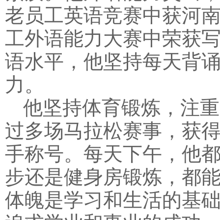
老员工英语竞赛中获河南
工外语能力大赛中荣获
语水平，他坚持每天背
力。
他坚持体育锻炼，注重
过多场马拉松赛事，获得
手称号。每天下午，他
步还是健身房锻炼，都
体魄是学习和生活的基