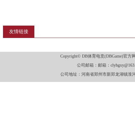
友情链接
Copyright© DB体育电竞(DBGame)官方
公司邮箱：邮箱：
clyhgxy@163
公司地址：河南省郑州市新郑龙湖镇淮河