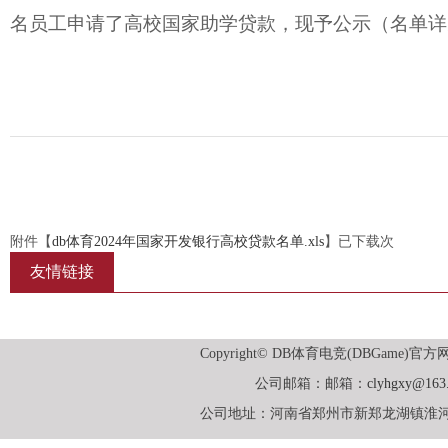
名员工申请了高校国家助学贷款，现予公示（名单详见附件
附件【
db体育2024年国家开发银行高校贷款名单.xls
】已下载
次
友情链接
Copyright© DB体育电竞(DBGame)官方
公司邮箱：邮箱：
clyhgxy@163
公司地址：河南省郑州市新郑龙湖镇淮河