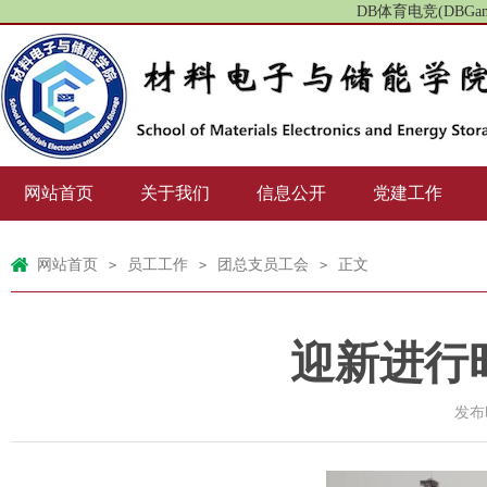
DB体育电竞(DBG
网站首页
关于我们
信息公开
党建工作
网站首页
员工工作
团总支员工会
正文
>
>
>
迎新进行时
发布时