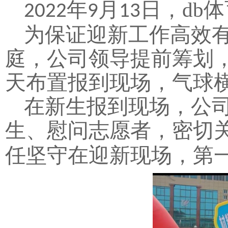
年
月
日，db
2022
9
13
为保证迎新工作高效
庭，
公司领导
提前筹划
天布置报到现场，气球
在新生报到现场，公
生、慰问志愿者，密切
任坚守在迎新现场，第