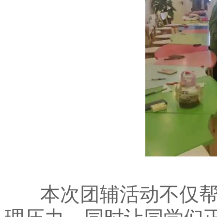
本次团辅活动不仅