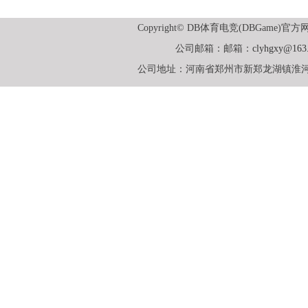
Copyright© DB体育电竞(DBGame)官方
公司邮箱：邮箱：
clyhgxy@163
公司地址：河南省郑州市新郑龙湖镇淮河