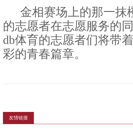
金相赛场上的那一抹
的志愿者在志愿服务的
db体育的志愿者们将带
彩的青春篇章。
友情链接