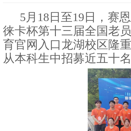
5月18日至19日，
徕卡杯第十三届全国老员
育官网入口龙湖校区隆重
从本科生中招募近五十