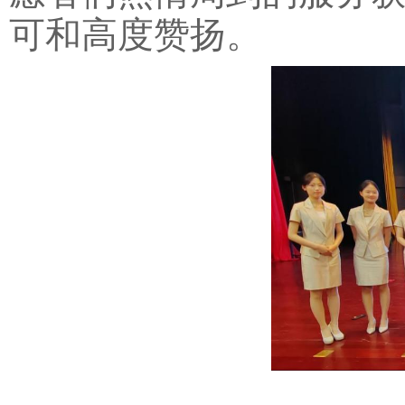
可和高度赞扬。