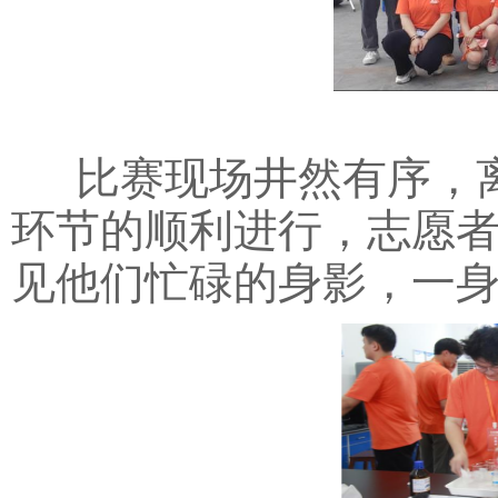
比赛现场井然有序，
环节的顺利进行，志愿
见他们忙碌的身影，一