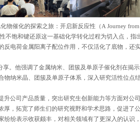
旅：开启新反应性（A Journey from Neutral to An
y）”的报告。他以极性不饱和键还原这一基础化学转化过程为切
的反电荷金属阳离子配位作用，不仅活化了底物，还
开分享。他强调了金属纳米、团簇及单原子催化剂在揭
合物纳米晶、团簇及单原子体系，深入研究活性位点
提升公司产品质量，突出研究生创新能力等方面对公
浓厚，拓宽了师生们的研究视野和学术思路，促进了
家纷纷表示收获颇丰，对相关领域有了更深入的认识