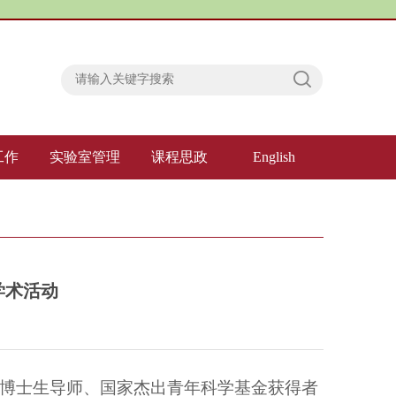
工作
实验室管理
课程思政
English
学术活动
大学博士生导师、国家杰出青年科学基金获得者