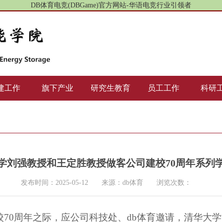
DB体育电竞(DBGame)官方网站-华语电竞行业引领者
建工作
旗下产业
研究生教育
员工工作
科研
学刘强教授和王定胜教授做客公司建校70周年系列
发布时间：2025-05-12
来源：db体育
浏览次数：
口建校70周年之际，应公司科技处、db体育邀请，清华