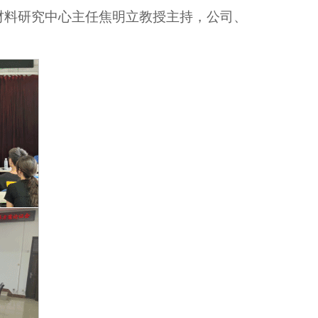
进材料研究中心主任焦明立教授主持，公司、