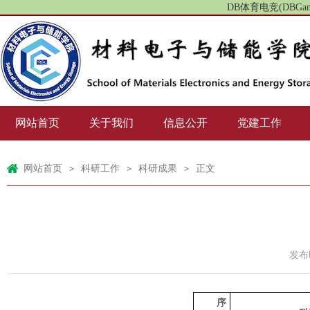
DB体育电竞(DBG
网站首页
关于我们
信息公开
党建工作
网站首页
科研工作
科研成果
正文
>
>
>
发布时
序