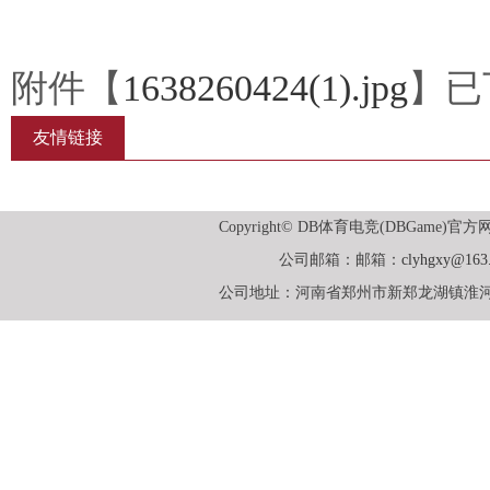
附件【
1638260424(1).jpg
】已
友情链接
Copyright© DB体育电竞(DBGame)官方
公司邮箱：邮箱：
clyhgxy@163
公司地址：河南省郑州市新郑龙湖镇淮河