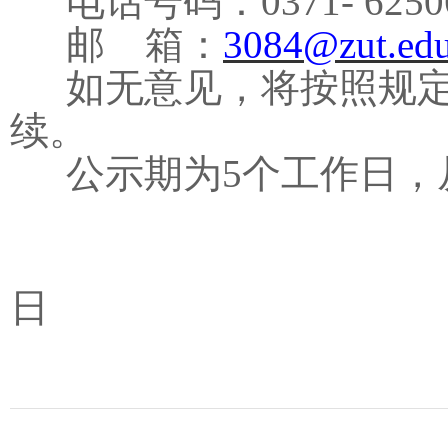
电话号码：
0371- 625
邮 箱：
3084@zut.edu
如无意见，将按照规定
续。
公示期为
5个工作日，从
日