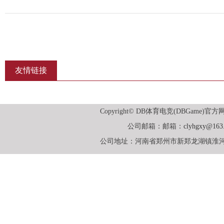
友情链接
Copyright© DB体育电竞(DBGame)官方
公司邮箱：邮箱：
clyhgxy@163
公司地址：河南省郑州市新郑龙湖镇淮河