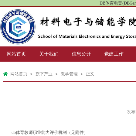
DB体育电竞(DBG
网站首页
关于我们
信息公开
党建工作
网站首页
旗下产业
教学管理
正文
>
>
>
发布时
db体育教师职业能力评价机制（见附件）