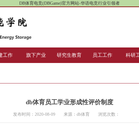
DB体育电竞(DBGame)官方网站-华语电竞行业引领者
建工作
旗下产业
研究生教育
员工工作
科研
db体育员工学业形成性评价制度
发布时间：2020-08-09
来源：db体育
浏览次数：