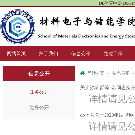
DB体育电竞(DBG
网站首页
关于我们
信息公开
党建工作
信息公开
网站首页
信息公开
>
>
关于孙俊哲等2名同志拟
政务公开
​详情请见
党务公开
db体育关于2023年度职
详情请见