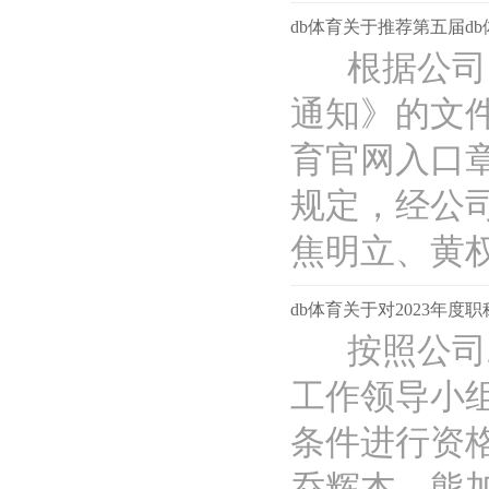
db体育关于推荐第五届d
根据公司
通知》的文
育官网入口
规定，经公
焦明立、黄权等
db体育关于对2023年
按照公司2
工作领导小
条件进行资
乔辉杰、熊