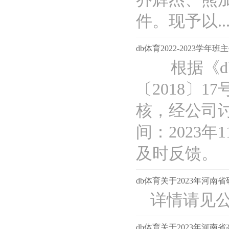
件。现予以...
db体育2022-2023学
根据《d
〔2018〕1
核，经公司
间：2023年
及时反馈。 ..
db体育关于2023年河
​详情请见
db体育关于2023年河南