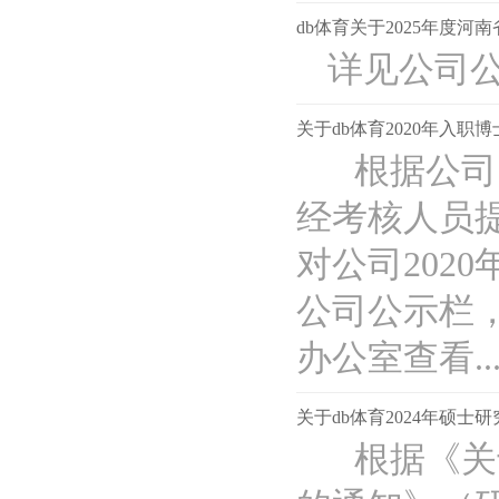
db体育关于2025年度
​详见公司公
关于db体育2020年入
根据公司
经考核人员
对​公司20
公司公示栏
办公室查看...
关于db体育2024年硕
根据《关于