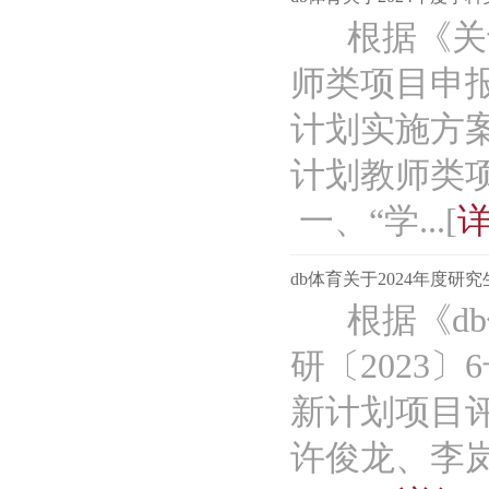
根据《关于
师类项目申
计划实施方案
计划教师类
一、“学...[
db体育关于2024年度
根据《d
研〔2023
新计划项目
许俊龙、李