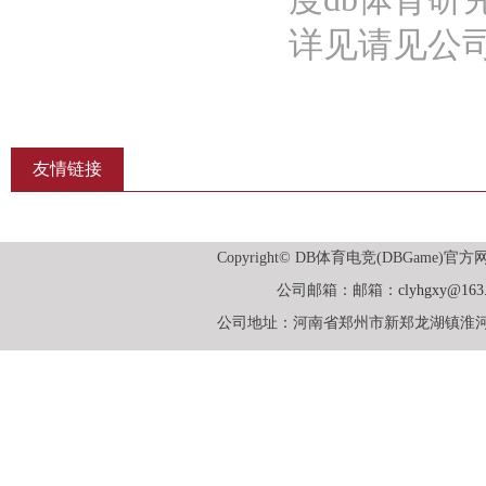
详见请见公司..
友情链接
Copyright© DB体育电竞(DBGame)官方
公司邮箱：邮箱：
clyhgxy@163
公司地址：河南省郑州市新郑龙湖镇淮河