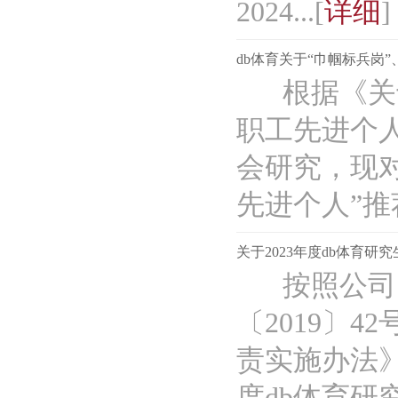
2024...[
详细
]
db体育关于“巾帼标兵岗”、
​ 根据《
职工先进个
会研究，现对
先进个人”推
关于2023年度db体育
按照公司
〔2019〕
责实施办法》
度db体育